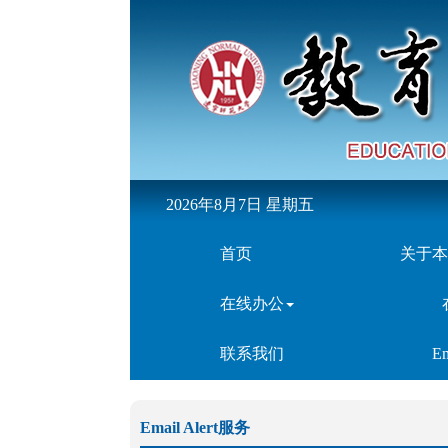
C
2026年8月7日 星期五
全
首页
关于本
AMI综
人大《复印报
在线办公
联系我们
Em
Email Alert服务